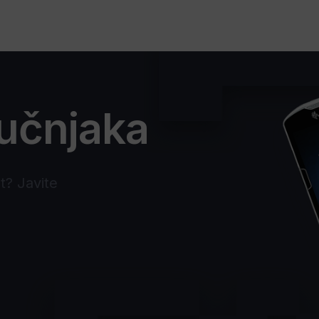
ručnjaka
et? Javite