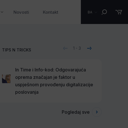
Novosti
Kontakt
BA
1
-
3
TIPS N TRICKS
In Time i Info-kod: Odgovarajuća
J
oprema značajan je faktor u
o
uspješnom provođenju digitalizacije
p
poslovanja
i
Pogledaj sve