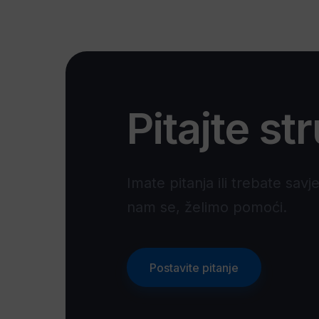
Pitajte st
Imate pitanja ili trebate savj
nam se, želimo pomoći.
Postavite pitanje