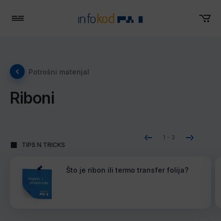
Menu
Potrošni materijal
Riboni
1
-
3
TIPS N TRICKS
Što je ribon ili termo transfer folija?