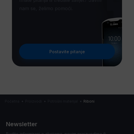
Imate pitanja ili trebate savjet? Javite
nam se, želimo pomoći.
Postavite pitanje
Početna
Proizvodi
Potrošni materijal
Riboni
Newsletter
Budite informirani o akcijama, novim proizvodima ili