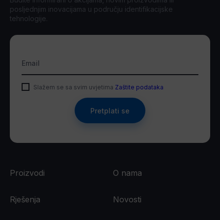
posljednjim inovacijama u području identifikacijske
tehnologije.
Email
Slažem se sa svim uvjetima
Zaštite podataka
Pretplati se
Proizvodi
O nama
Rješenja
Novosti