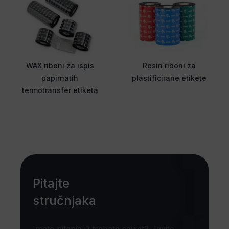
WAX riboni za ispis
Resin riboni za
papirnatih
plastificirane etikete
termotransfer etiketa
Pitajte
stručnjaka