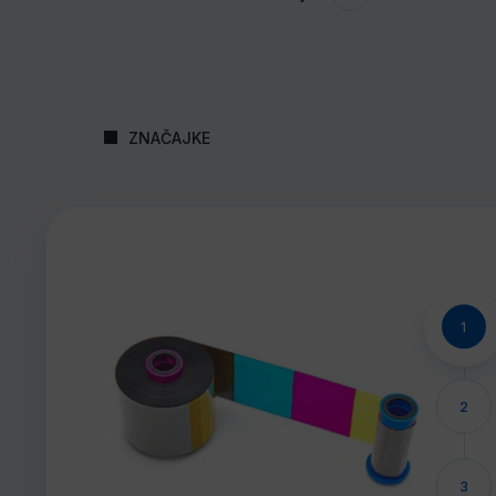
ZNAČAJKE
1
2
3