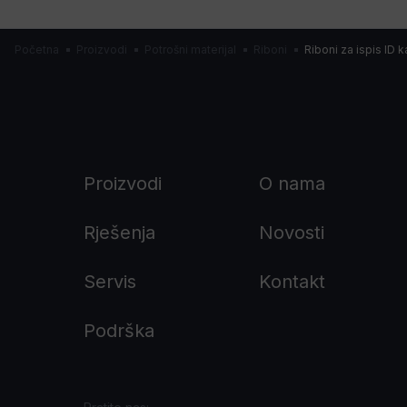
Početna
Proizvodi
Potrošni materijal
Riboni
Riboni za ispis ID k
Proizvodi
O nama
Rješenja
Novosti
Servis
Kontakt
Podrška