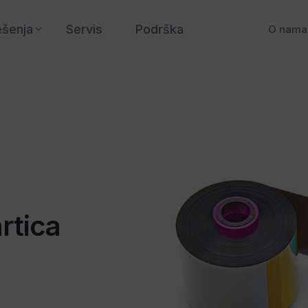
ešenja
Servis
Podrška
O nama
artica