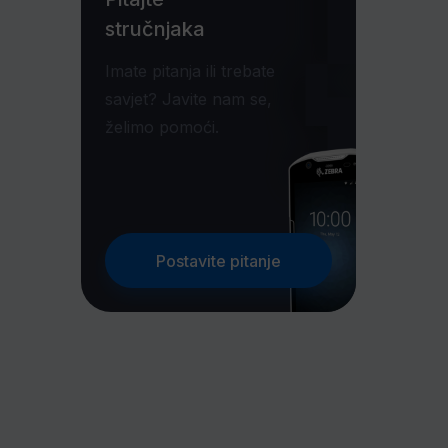
stručnjaka
Imate pitanja ili trebate
savjet? Javite nam se,
želimo pomoći.
Postavite pitanje