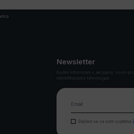
artica
Newsletter
Budite informirani o akcijama, novim pr
identifikacijske tehnologije.
Email
Slažem se sa svim uvjetima