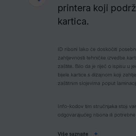
printera koji podr
kartica.
ID riboni lako će doskočiti pose
zahtjevnosti tehničke izvedbe kart
zaštite. Bilo da je riječ o ispisu u
bijele kartice s dizajnom koji zahtje
zaštitnim slojevima poput laminacij
Info-kodov tim stručnjaka stoji v
odgovarajućeg ribona ili potrebne
Više saznajte