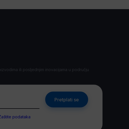
oizvodima ili posljednjim inovacijama u području
Pretplati se
Zaštite podataka