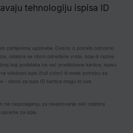
žavaju tehnologiju ispisa ID
bnim zahtjevima upotrebe. Ovisno o potrebi odnosno
ice, odabire se ribon određene vrste, boje ili razine
 jednoj boji podataka na već predtiskane kartice, ispisu
va višebojni ispis (full color) ili imate potrebu za
e - riboni za ispis ID kartica mogu to sve.
am na raspolaganju za savjetovanje oko odabira
 opreme za ispis.