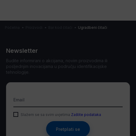
Početna
Proizvodi
Bar kod čitači
Ugradbeni čitači
Newsletter
Budite informirani o akcijama, novim proizvodima ili
posljednjim inovacijama u području identifikacijske
tehnologije.
Email
Slažem se sa svim uvjetima
Zaštite podataka
Pretplati se