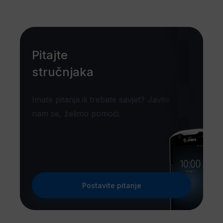
Pitajte
stručnjaka
Imate pitanja ili trebate savjet? Javite
nam se, želimo pomoći.
Postavite pitanje