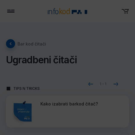
Menu
Bar kod čitači
Ugradbeni čitači
1
-
1
TIPS N TRICKS
Kako izabrati barkod čitač?