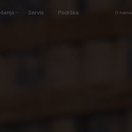
ešenja
Servis
Podrška
O nama