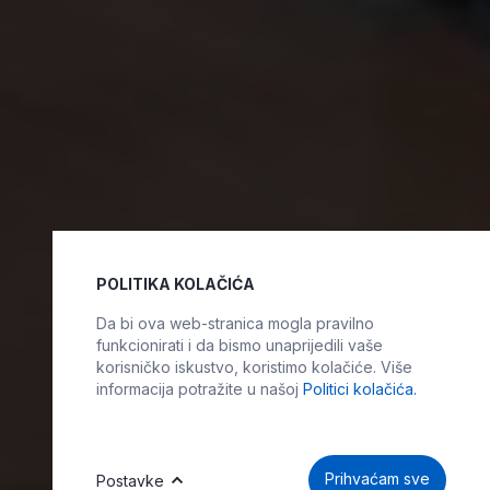
POLITIKA KOLAČIĆA
IZABERITE KOLAČIĆE NA STRANICI
Da bi ova web-stranica mogla pravilno
funkcionirati i da bismo unaprijedili vaše
Omogućite ili onemogućite web-stranici
korisničko iskustvo, koristimo kolačiće. Više
upotrebu funkcionalnih i/ili reklamnih kolačića
informacija potražite u našoj
Politici kolačića.
opisanih u nastavku:
Prihvaćam sve
Postavke