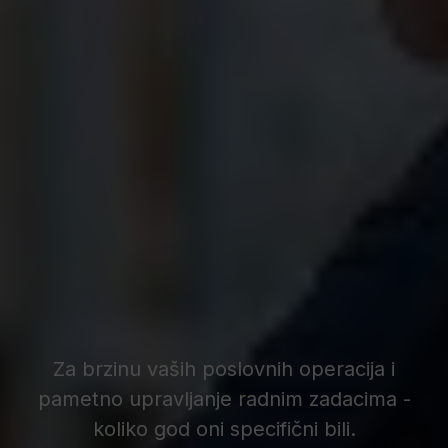
Za brzinu vaših poslovnih operacija i
pametno upravljanje radnim zadacima -
koliko god oni specifični bili.