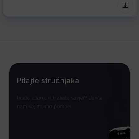
Pitajte stručnjaka
Imate pitanja ili trebate savjet? Javite
nam se, želimo pomoći.