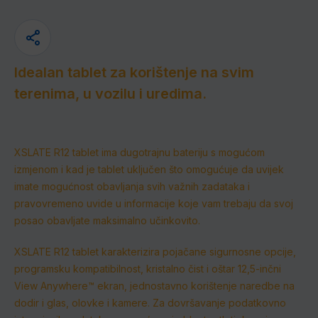
Idealan tablet za korištenje na svim
terenima, u vozilu i uredima.
XSLATE R12 tablet ima dugotrajnu bateriju s mogućom
izmjenom i kad je tablet uključen što omogućuje da uvijek
imate mogućnost obavljanja svih važnih zadataka i
pravovremeno uvide u informacije koje vam trebaju da svoj
posao obavljate maksimalno učinkovito.
XSLATE R12 tablet karakterizira pojačane sigurnosne opcije,
programsku kompatibilnost, kristalno čist i oštar 12,5-inčni
View Anywhere™ ekran, jednostavno korištenje naredbe na
dodir i glas, olovke i kamere.
Za dovršavanje podatkovno