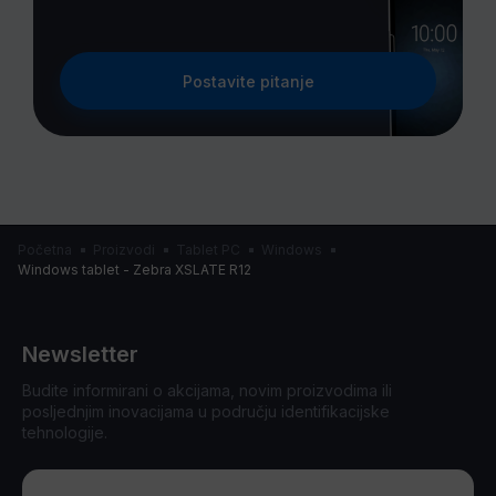
Postavite pitanje
Početna
Proizvodi
Tablet PC
Windows
Windows tablet - Zebra XSLATE R12
Newsletter
Budite informirani o akcijama, novim proizvodima ili
posljednjim inovacijama u području identifikacijske
tehnologije.