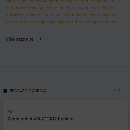
intenzivnih zadataka omogućena je bluetooth tipkovnica za
brzo transformiranje vašeg tableta u prijenosno računalo.
Veliki broj postojećih opcionalnih dodataka čine ovaj tablet
prigodnim za ispunjavanje svih potreba vašeg poslovanja.
Više saznajte
BROŠURE I PODRŠKA
1
-
1
PDF
Zebra tablet XSLATE R12 brošura