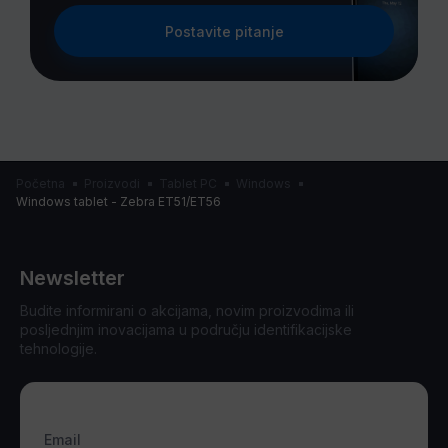
Postavite pitanje
Početna
Proizvodi
Tablet PC
Windows
Windows tablet - Zebra ET51/ET56
Newsletter
Budite informirani o akcijama, novim proizvodima ili
posljednjim inovacijama u području identifikacijske
tehnologije.
Email