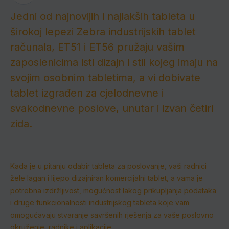
Jedni od najnovijih i najlakših tableta u
širokoj lepezi Zebra industrijskih tablet
računala, ET51 i ET56 pružaju vašim
zaposlenicima isti dizajn i stil kojeg imaju na
svojim osobnim tabletima, a vi dobivate
tablet izgrađen za cjelodnevne i
svakodnevne poslove, unutar i izvan četiri
zida.
Kada je u pitanju odabir tableta za poslovanje, vaši radnici
žele lagan i lijepo dizajniran komercijalni tablet, a vama je
potrebna izdržljivost, mogućnost lakog prikupljanja podataka
i druge funkcionalnosti industrijskog tableta koje vam
omogućavaju stvaranje savršenih rješenja za vaše poslovno
okruženje, radnike i aplikacije.