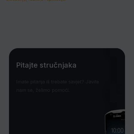
Pitajte stručnjaka
Imate pitanja ili trebate savjet? Javite
nam se, želimo pomoći.