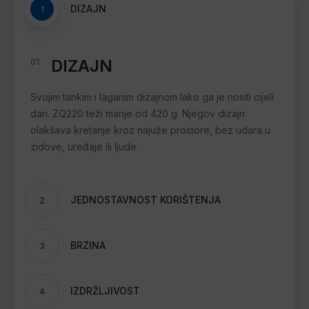
DIZAJN
1
DIZAJN
01
Svojim tankim i laganim dizajnom lako ga je nositi cijeli
dan. ZQ220 teži manje od 420 g. Njegov dizajn
olakšava kretanje kroz najuže prostore, bez udara u
zidove, uređaje ili ljude.
JEDNOSTAVNOST KORIŠTENJA
2
BRZINA
3
IZDRŽLJIVOST
4