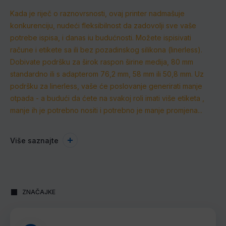
Kada je riječ o raznovrsnosti, ovaj printer nadmašuje
konkurenciju, nudeći fleksibilnost da zadovolji sve vaše
potrebe ispisa, i danas iu budućnosti.
Možete ispisivati ​​
račune i etikete sa ili bez pozadinskog silikona (linerless).
Dobivate podršku za širok raspon širine medija, 80 mm
standardno ili s adapterom 76,2 mm, 58 mm ili 50,8 mm.
Uz
podršku za linerless, vaše će poslovanje generirati manje
otpada - a budući da ćete na svakoj roli imati više etiketa ,
manje ih je potrebno nositi i potrebno je manje promjena...
Više saznajte
ZNAČAJKE