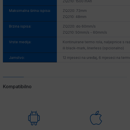
ZQ210: 1500 mAh
Maksimalna širina ispisa:
ZQ220: 72mm
ZQ210: 48mm
Brzina ispisa:
ZQ220: do 60mm/s
ZQ210: 50mm/s - 60mm/s
Vrste medija:
Kontinuirane termo rola, naljepnice s 
ili black-mark, linerless (opcionalno)
Jamstvo:
12 mjeseci na uređaj, 6 mjeseci na term
Kompatibilno