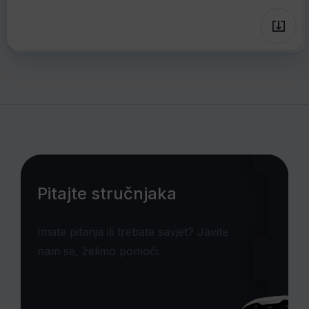
Pitajte stručnjaka
Imate pitanja ili trebate savjet? Javite
nam se, želimo pomoći.