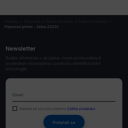
Početna
Proizvodi
Printeri bar koda
Prijenosni printeri
Prijenosni printer - Zebra ZQ220
Newsletter
Budite informirani o akcijama, novim proizvodima ili
posljednjim inovacijama u području identifikacijske
tehnologije.
Email
Slažem se sa svim uvjetima
Zaštite podataka
Pretplati se