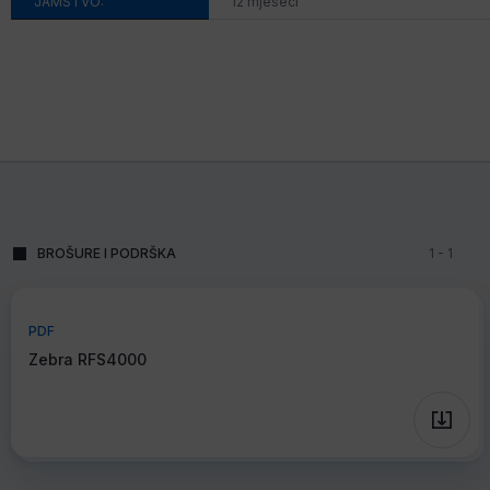
JAMSTVO:
12 mjeseci
BROŠURE I PODRŠKA
1
-
1
PDF
Zebra RFS4000