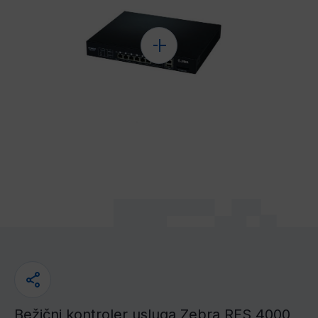
Bežični kontroler usluga Zebra RFS 4000