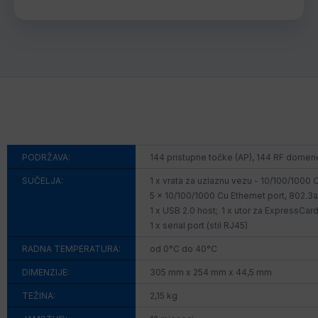
PODRŽAVA:
144 pristupne točke (AP), 144 RF domen
SUČELJA:
1 x vrata za uzlaznu vezu - 10/100/1000 
5 x 10/100/1000 Cu Ethernet port, 802.3af
1 x USB 2.0 host; 1 x utor za ExpressCard
1 x serial port (stil RJ45)
RADNA TEMPERATURA:
od 0°C do 40°C
DIMENZIJE:
305 mm x 254 mm x 44,5 mm
TEŽINA:
2,15 kg