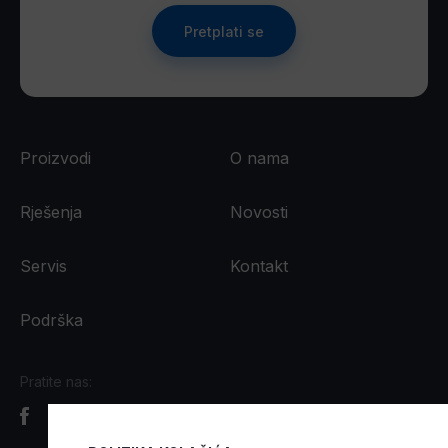
Pretplati se
Proizvodi
O nama
Rješenja
Novosti
Servis
Kontakt
Podrška
Pratite nas: