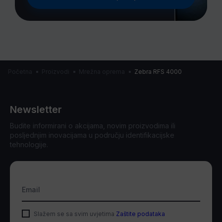
Početna
Proizvodi
Mrežna oprema
Zebra RFS 4000
Newsletter
Budite informirani o akcijama, novim proizvodima ili
posljednjim inovacijama u području identifikacijske
tehnologije.
Email
Slažem se sa svim uvjetima
Zaštite podataka