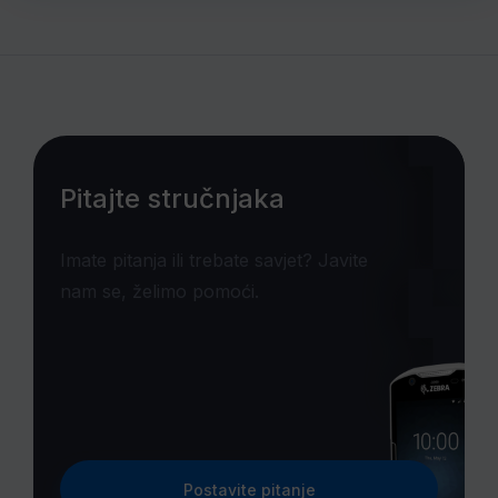
Pitajte stručnjaka
Imate pitanja ili trebate savjet? Javite
nam se, želimo pomoći.
Postavite pitanje