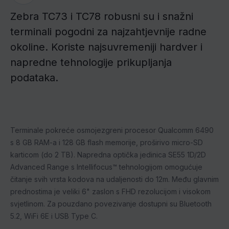
Zebra TC73 i TC78 robusni su i snažni
terminali pogodni za najzahtjevnije radne
okoline. Koriste najsuvremeniji hardver i
napredne tehnologije prikupljanja
podataka.
Terminale pokreće osmojezgreni procesor Qualcomm 6490
s 8 GB RAM-a i 128 GB flash memorije, proširivo micro-SD
karticom (do 2 TB). Napredna optička jedinica SE55 1D/2D
Advanced Range s Intellifocus™ tehnologijom omogućuje
čitanje svih vrsta kodova na udaljenosti do 12m. Među glavnim
prednostima je veliki 6" zaslon s FHD rezolucijom i visokom
svjetlinom. Za pouzdano povezivanje dostupni su Bluetooth
5.2, WiFi 6E i USB Type C.