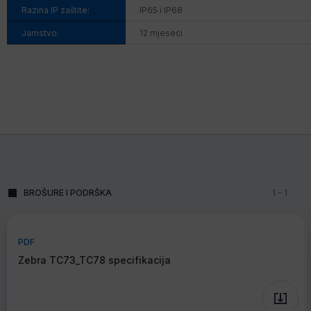
Razina IP zaštite:
IP65 i IP68
Jamstvo:
12 mjeseci
BROŠURE I PODRŠKA
1
-
1
PDF
Zebra TC73_TC78 specifikacija