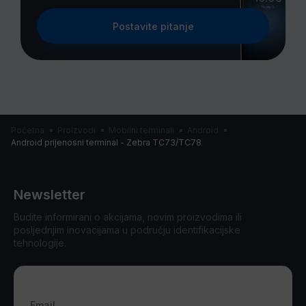
Postavite pitanje
Početna
Proizvodi
Mobilni terminali
Android
Android prijenosni terminal - Zebra TC73/TC78
Newsletter
Budite informirani o akcijama, novim proizvodima ili
posljednjim inovacijama u području identifikacijske
tehnologije.
Email