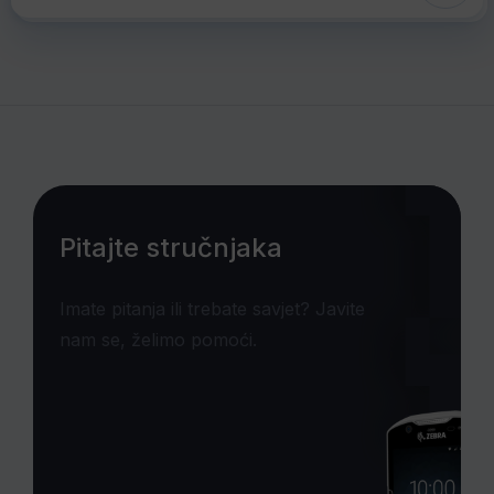
Pitajte stručnjaka
Imate pitanja ili trebate savjet? Javite
nam se, želimo pomoći.