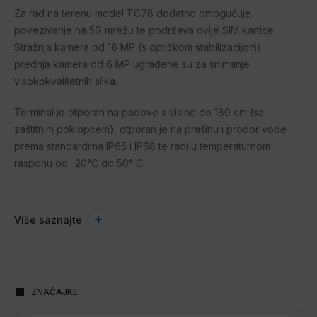
Za rad na terenu model TC78 dodatno omogućuje
povezivanje na 5G mrežu te podržava dvije SIM kartice.
Stražnja kamera od 16 MP (s optičkom stabilizacijom) i
prednja kamera od 6 MP ugrađene su za snimanje
visokokvalitetnih slika.
Terminal je otporan na padove s visine do 180 cm (sa
zaštitnim poklopcem), otporan je na prašinu i prodor vode
prema standardima IP65 i IP68 te radi u temperaturnom
rasponu od -20°C do 50° C.
Više saznajte
ZNAČAJKE