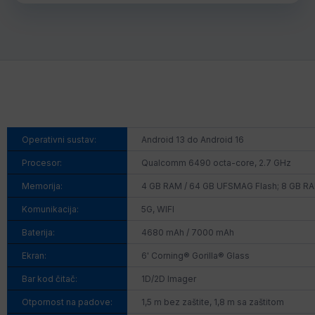
Operativni sustav:
Android 13 do Android 16
Procesor:
Qualcomm 6490 octa-core, 2.7 GHz
Memorija:
4 GB RAM / 64 GB UFSMAG Flash; 8 GB RA
Komunikacija:
5G, WIFI
Baterija:
4680 mAh / 7000 mAh
Ekran:
6' Corning® Gorilla® Glass
Bar kod čitač:
1D/2D Imager
Otpornost na padove:
1,5 m bez zaštite, 1,8 m sa zaštitom