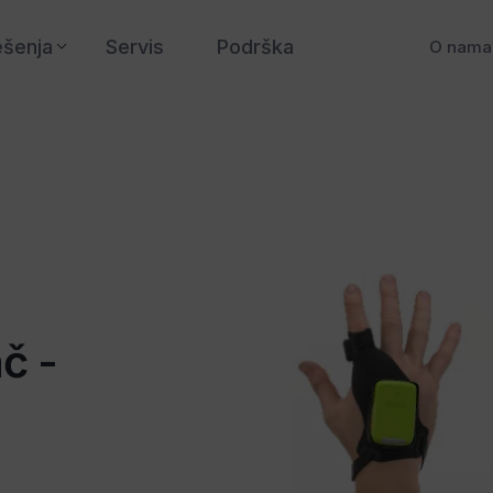
ešenja
Servis
Podrška
O nama
č -