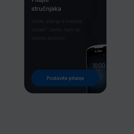
stručnjaka
Imate pitanja ili trebate
savjet? Javite nam se,
želimo pomoći.
Postavite pitanje