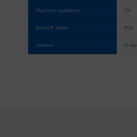
Otpornost na padove:
1 M
Razina IP zaštite:
IP54
Jamstvo:
12 mje