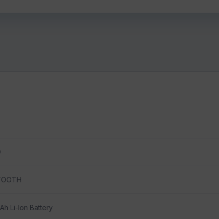
D
TOOTH
h Li-Ion Battery