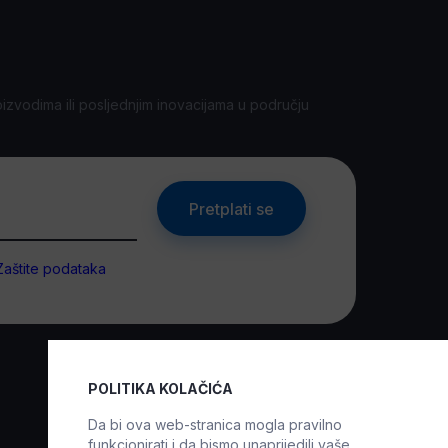
oizvodima ili posljednjim inovacijama u području
Pretplati se
Zaštite podataka
POLITIKA KOLAČIĆA
Da bi ova web-stranica mogla pravilno
funkcionirati i da bismo unaprijedili vaše