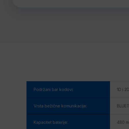
Podržani bar kodovi:
1D i 2
Vrsta bežične komunikacije:
BLUE
Kapacitet baterije:
480 mA