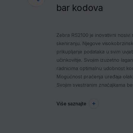
bar kodova
Zebra RS2100 je inovativni nosivi
skeniranju. Njegove visokobrzinsk
prikupljanje podataka u svim uvje
učinkovitije. Svojim izuzetno lag
radnicima optimalnu udobnost kor
Mogućnost praćenja uređaja olakš
Svojim svestranim značajkama bespr
Više saznajte