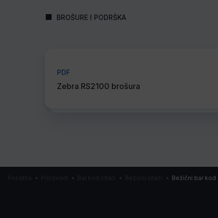
BROŠURE I PODRŠKA
PDF
Zebra RS2100 brošura
Početna
Proizvodi
Bar kod čitači
Bežični čitači
Bežični bar kod