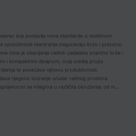
 skener koji postavlja nove standarde u mobilnom
e sposobnosti skeniranja osiguravaju brzo i precizno
tima čime je obavljanje radnih zadataka znantno brže i
anim i kompaktnim dizajnom, ovaj uređaj pruža
ištenja te povećava njihovu produktivnost.
ava njegovo lociranje unutar radnog prostora.
ijekorno se integrira u različita okruženja; od m...