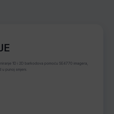
JE
eniranje 1D i 2D barkodova pomoću SE4770 imagera,
d u punoj smjeni.