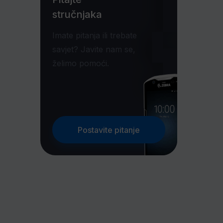
stručnjaka
Imate pitanja ili trebate
savjet? Javite nam se,
želimo pomoći.
Postavite pitanje