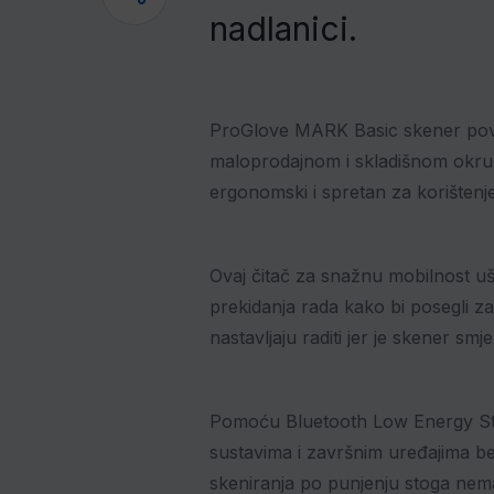
nadlanici.
ProGlove MARK Basic skener pove
maloprodajnom i skladišnom okruženj
ergonomski i spretan za korištenje
Ovaj čitač za snažnu mobilnost u
prekidanja rada kako bi posegli z
nastavljaju raditi jer je skener smj
Pomoću Bluetooth Low Energy St
sustavima i završnim uređajima be
skeniranja po punjenju stoga nem