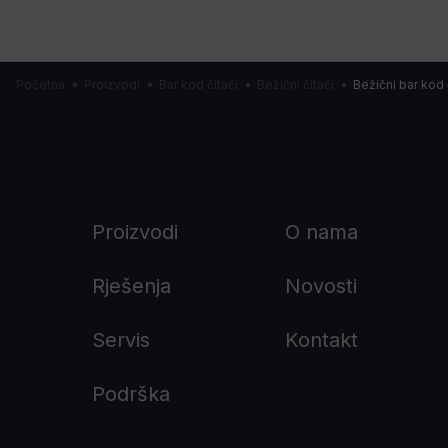
Početna
Proizvodi
Bar kod čitači
Bežični čitači
Bežični bar kod
Proizvodi
O nama
Rješenja
Novosti
Servis
Kontakt
Podrška