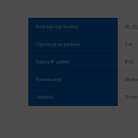
Podržani bar kodovi:
1D, 2D
Otpornost na padove:
2 m
Razina IP zaštite:
IP43
Povezivanje:
Blueto
Jamstvo:
12 mje