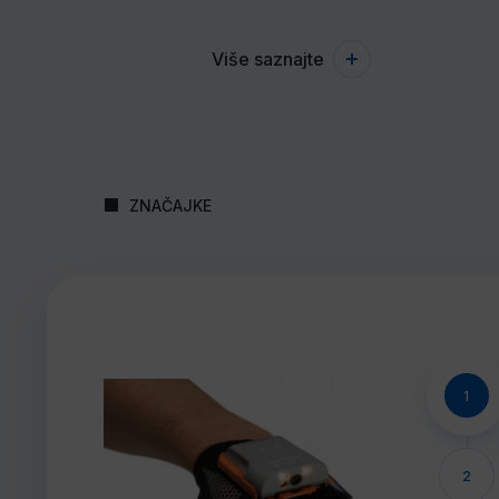
Više saznajte
ZNAČAJKE
1
2