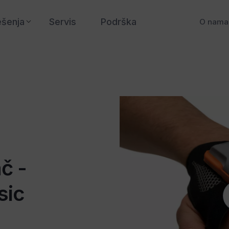
ešenja
Servis
Podrška
O nama
č -
sic