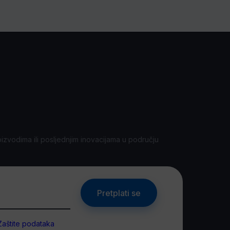
oizvodima ili posljednjim inovacijama u području
Pretplati se
Zaštite podataka