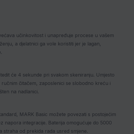
ćava učinkovitost i unapređuje procese u vašem
u, a djelatnici ga vole koristiti jer je lagan,
.
štedit će 4 sekunde pri svakom skeniranju. Umjesto
a ručnim čitačem, zaposlenici se slobodno kreću i
ešten na nadlanici.
andard, MARK Basic možete povezati s postojećim
z napora integracije. Baterija omogućuje do 5000
a straha od prekida rada usred smjene.