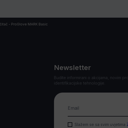
 čitač - ProGlove MARK Basic
Newsletter
Budite informirani o akcijama, novim pr
identifikacijske tehnologije.
Email
Slažem se sa svim uvjetima