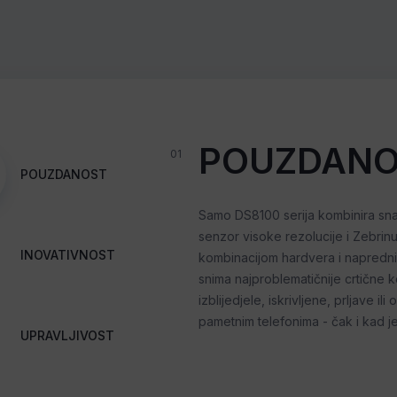
POUZDANO
01
POUZDANOST
Samo DS8100 serija kombinira sn
senzor visoke rezolucije i Zebri
INOVATIVNOST
kombinacijom hardvera i napredni
snima najproblematičnije crtične k
izblijedjele, iskrivljene, prljave 
pametnim telefonima - čak i kad je
UPRAVLJIVOST