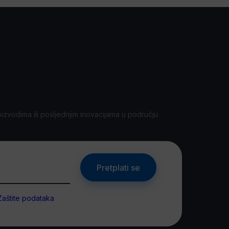
oizvodima ili posljednjim inovacijama u području
Pretplati se
Zaštite podataka