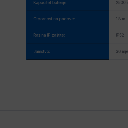
Kapacitet baterije:
2500 
Otpornost na padove:
1.8 m
Razina IP zaštite:
IP52
Jamstvo:
36 mj