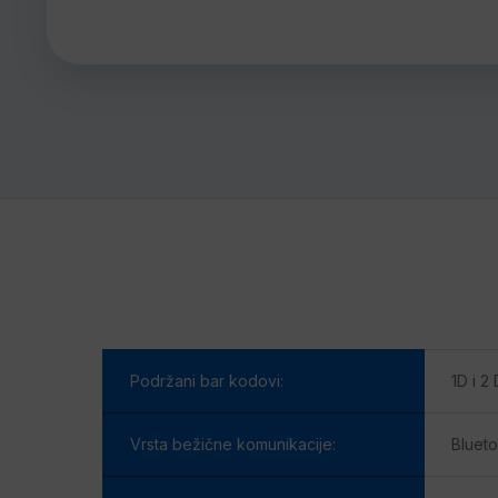
Podržani bar kodovi:
1D i 2 
Vrsta bežične komunikacije:
Blueto