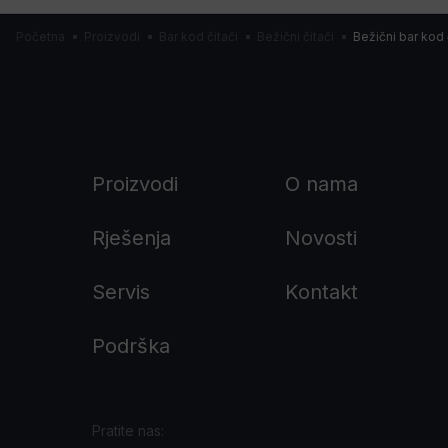
Početna
Proizvodi
Bar kod čitači
Bežični čitači
Bežični bar kod
Proizvodi
O nama
Rješenja
Novosti
Servis
Kontakt
Podrška
Pratite nas: