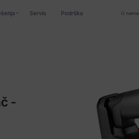
ešenja
Servis
Podrška
O nama
č -