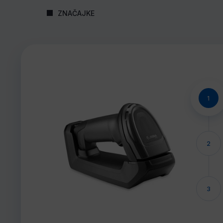
ZNAČAJKE
1
2
3