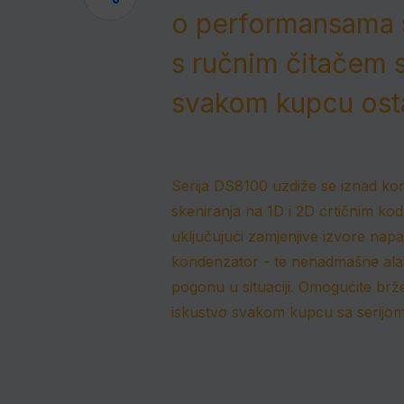
o performansama 
s ručnim čitačem 
svakom kupcu osta
Serija DS8100 uzdiže se iznad ko
skeniranja na 1D i 2D crtičnim ko
uključujući zamjenjive izvore nap
kondenzator - te nenadmašne alate
pogonu u situaciji.
Omogućite brže 
iskustvo svakom kupcu sa serijo