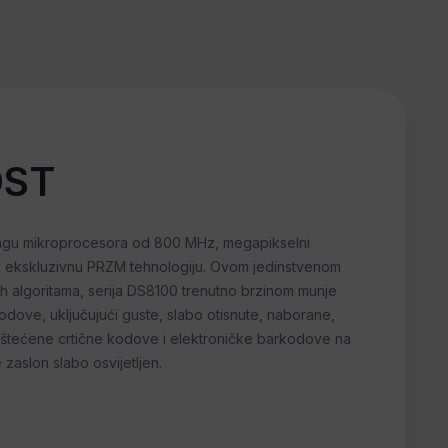
ST
agu mikroprocesora od 800 MHz, megapikselni
nu ekskluzivnu PRZM tehnologiju. Ovom jedinstvenom
h algoritama, serija DS8100 trenutno brzinom munje
odove, uključujući guste, slabo otisnute, naborane,
ili oštećene crtične kodove i elektroničke barkodove na
 zaslon slabo osvijetljen.