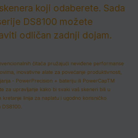
skenera koji odaberete.
Sada
serije DS8100 možete
viti odličan zadnji dojam.
nvencionalnih čitača pružajući neviđene performanse
dovima, inovativne alate za povećanje produktivnosti,
ajanja - PowerPrecision + bateriju ili PowerCapTM
 za upravljanje kako bi svaki vaš skeneri bili u
kretanje linija za naplatu i ugodno korisničko
m DS8100.