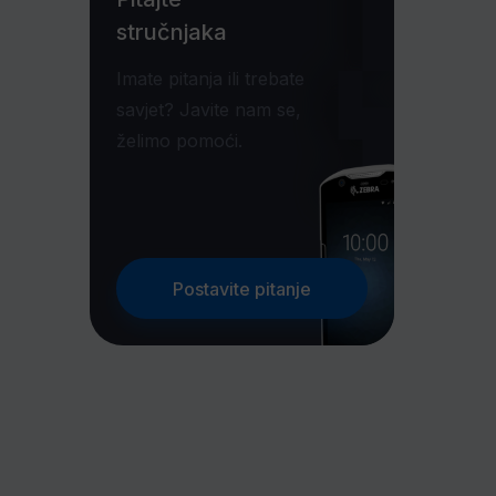
stručnjaka
Imate pitanja ili trebate
savjet? Javite nam se,
želimo pomoći.
Postavite pitanje