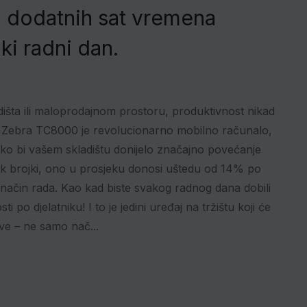
a dodatnih sat vremena
ki radni dan.
ladišta ili maloprodajnom prostoru, produktivnost nikad
as. Zebra TC8000 je revolucionarno mobilno računalo,
ko bi vašem skladištu donijelo značajno povećanje
zik brojki, ono u prosjeku donosi uštedu od 14% po
 način rada. Kao kad biste svakog radnog dana dobili
 po djelatniku! I to je jedini uređaj na tržištu koji će
sve – ne samo nač...