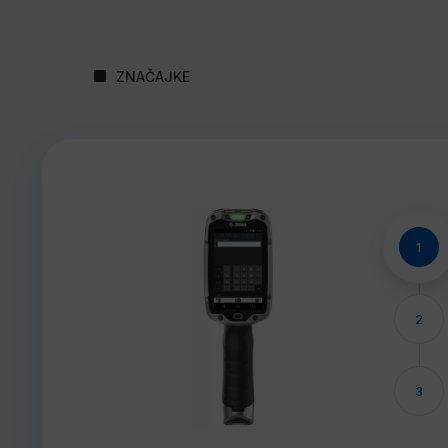
ZNAČAJKE
1
2
3