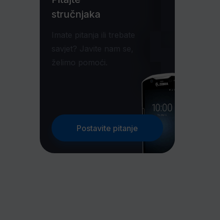
stručnjaka
Imate pitanja ili trebate
savjet? Javite nam se,
želimo pomoći.
Postavite pitanje