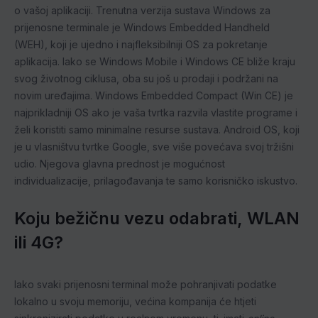
o vašoj aplikaciji. Trenutna verzija sustava Windows za
prijenosne terminale je Windows Embedded Handheld
(WEH), koji je ujedno i najfleksibilniji OS za pokretanje
aplikacija. Iako se Windows Mobile i Windows CE bliže kraju
svog životnog ciklusa, oba su još u prodaji i podržani na
novim uređajima. Windows Embedded Compact (Win CE) je
najprikladniji OS ako je vaša tvrtka razvila vlastite programe i
želi koristiti samo minimalne resurse sustava. Android OS, koji
je u vlasništvu tvrtke Google, sve više povećava svoj tržišni
udio. Njegova glavna prednost je mogućnost
individualizacije, prilagođavanja te samo korisničko iskustvo.
Koju bežičnu vezu odabrati, WLAN
ili 4G?
Iako svaki prijenosni terminal može pohranjivati podatke
lokalno u svoju memoriju, većina kompanija će htjeti