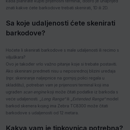
kada planirate kupiti prijenosni terminal, dobro je unaprijed
znati kakve ćete barkodove trebati skenirati, 1D ili 2D.
Sa koje udaljenosti ćete skenirati
barkodove?
Hoćete li skenirati barkodove s male udaljenosti ili recimo s
viljuškara?
Ovo je također vrlo važno pitanje koje si trebate postaviti.
Ako skenirani predmeti nisu u neposrednoj blizini uređaja
(npr. skeniranje naljepnice na gornjoj polici regala u
skladištu), potreban vam je prijenosni terminal koji ima
ugrađen
scan engine
koji može čitati podatke iz barkoda s
veće udaljenosti. „
Long Range“
ili „
Extended Range“
model
barkod skenera kojeg ima Zebra TC8300 može čitati
barkodove s udaljenosti od 12 metara.
Kakva vam je tipkovnica potrebna?