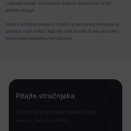
i najmanji savjet, od postavki barkod skenera do brže i
jeftinije usluge.
Imate li dodatnih pitanja o odabiru prijenosnog terminala za
potrebe vaše tvrtke? Napišite nam poruku ili nas nazovite i
dogovorite besplatnu konzultaciju.
Pitajte stručnjaka
Imate pitanja ili trebate savjet? Javite
nam se, želimo pomoći.