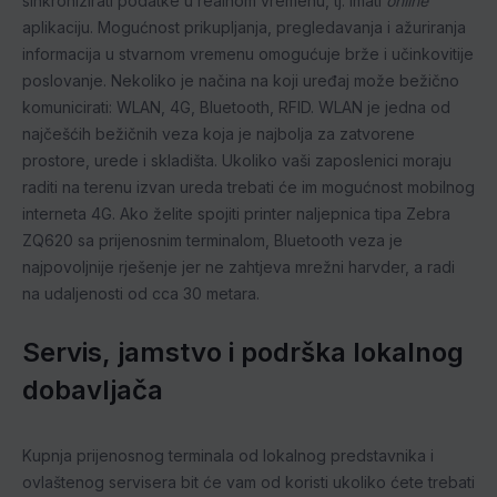
sinkronizirati podatke u realnom vremenu, tj. imati
online
aplikaciju. Mogućnost prikupljanja, pregledavanja i ažuriranja
informacija u stvarnom vremenu omogućuje brže i učinkovitije
poslovanje. Nekoliko je načina na koji uređaj može bežično
komunicirati: WLAN, 4G, Bluetooth, RFID. WLAN je jedna od
najčešćih bežičnih veza koja je najbolja za zatvorene
prostore, urede i skladišta. Ukoliko vaši zaposlenici moraju
raditi na terenu izvan ureda trebati će im mogućnost mobilnog
interneta 4G. Ako želite spojiti printer naljepnica tipa Zebra
ZQ620 sa prijenosnim terminalom, Bluetooth veza je
najpovoljnije rješenje jer ne zahtjeva mrežni harvder, a radi
na udaljenosti od cca 30 metara.
Servis, jamstvo i podrška lokalnog
dobavljača
Kupnja prijenosnog terminala od lokalnog predstavnika i
ovlaštenog servisera bit će vam od koristi ukoliko ćete trebati