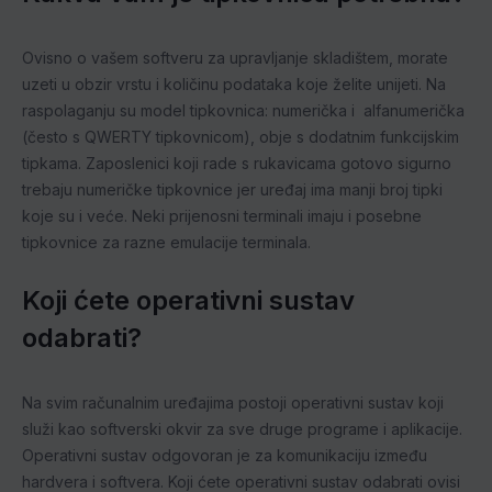
Ovisno o vašem softveru za upravljanje skladištem, morate
uzeti u obzir vrstu i količinu podataka koje želite unijeti. Na
raspolaganju su model tipkovnica: numerička i alfanumerička
(često s QWERTY tipkovnicom), obje s dodatnim funkcijskim
tipkama. Zaposlenici koji rade s rukavicama gotovo sigurno
trebaju numeričke tipkovnice jer uređaj ima manji broj tipki
koje su i veće. Neki prijenosni terminali imaju i posebne
tipkovnice za razne emulacije terminala.
Koji ćete operativni sustav
odabrati?
Na svim računalnim uređajima postoji operativni sustav koji
služi kao softverski okvir za sve druge programe i aplikacije.
Operativni sustav odgovoran je za komunikaciju između
hardvera i softvera. Koji ćete operativni sustav odabrati ovisi