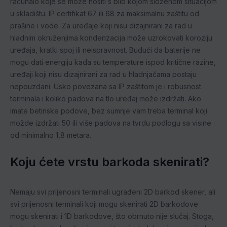
računalo koje se može nositi s bilo kojom složenom situacijom
u skladištu. IP certifikat 67 ili 68 za maksimalnu zaštitu od
prašine i vode. Za uređaje koji nisu dizajnirani za rad u
hladnim okruženjima kondenzacija može uzrokovati koroziju
uređaja, kratki spoj ili neispravnost. Budući da baterije ne
mogu dati energiju kada su temperature ispod kritične razine,
uređaji koji nisu dizajnirani za rad u hladnjačama postaju
nepouzdani. Usko povezana sa IP zaštitom je i robusnost
terminala i koliko padova na tlo uređaj može izdržati. Ako
imate betinske podove, bez sumnje vam treba terminal koji
možde izdržati 50 ili više padova na tvrdu podlogu sa visine
od minimalno 1,8 metara.
Koju ćete vrstu barkoda skenirati?
Nemaju svi prijenosni terminali ugrađeni 2D barkod skener, ali
svi prijenosni terminali koji mogu skenirati 2D barkodove
mogu skenirati i 1D barkodove, što obrnuto nije slučaj. Stoga,