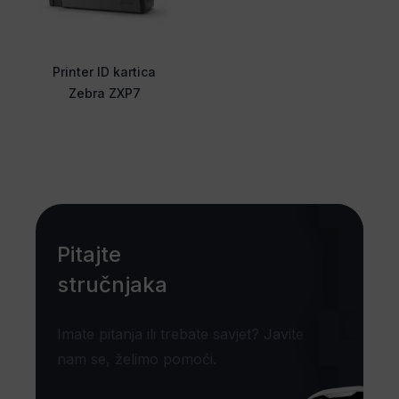
Printer ID kartica
Zebra ZXP7
Pitajte
stručnjaka
Imate pitanja ili trebate savjet? Javite
nam se, želimo pomoći.