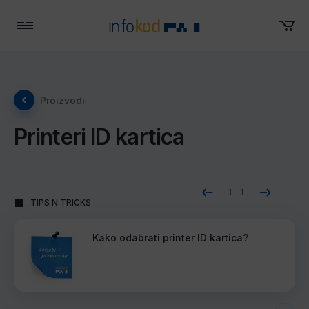
Menu
Proizvodi
Printeri ID kartica
1
-
1
TIPS N TRICKS
Kako odabrati printer ID kartica?